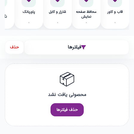
قاب و کاور
محافظ صفحه
شارژر و کابل
پاوربانک
پای
نمایش
نگهدا
0
0
0
0
0
فیلترها
حذف
📦
محصولی یافت نشد
حذف فیلترها