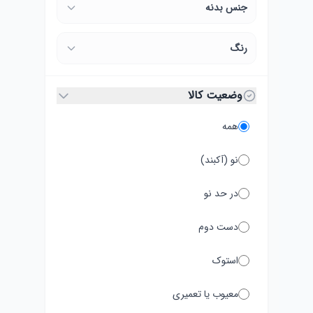
جنس بدنه
رنگ
وضعیت کالا
همه
نو (آکبند)
در حد نو
دست دوم
استوک
معیوب یا تعمیری