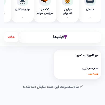
مبلمان
فرش و
تخت و
میز و صندلی
پرد
کف‌پوش
سرویس خواب
دکور
0
0
0
0
0
فیلترها
حذف
در حد نو
میز کامپیوتر و تحریر
عادی
6,000,000
تومان
فقط 2 عدد
✅ تمام محصولات این دسته نمایش داده شدند