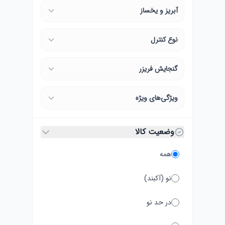
آبریز و یخساز
نوع کنترل
گنجایش فریزر
ویژگی‌های ویژه
وضعیت کالا
همه
نو (آکبند)
در حد نو